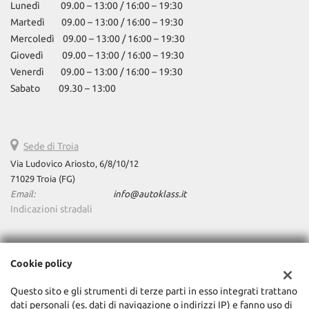
Lunedì 09.00 – 13:00 / 16:00 – 19:30
Martedì 09.00 – 13:00 / 16:00 – 19:30
Mercoledì 09.00 – 13:00 / 16:00 – 19:30
Giovedì 09.00 – 13:00 / 16:00 – 19:30
Venerdì 09.00 – 13:00 / 16:00 – 19:30
Sabato 09.30 – 13:00
Sede di Troia
Via Ludovico Ariosto, 6/8/10/12
71029 Troia (FG)
Email:
info@autoklass.it
Indicazioni stradali
Dati fiscali:
Cookie policy
AutoKlass Srls
Via Ravenna, 98 - Pescara
Questo sito e gli strumenti di terze parti in esso integrati trattano
C.F/P.IVA:
02365460688
dati personali (es. dati di navigazione o indirizzi IP) e fanno uso di