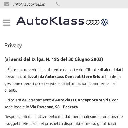
info@autoklass.it
HOME
LISTA VEICOLI
ACQUISTIAMO USATO
Privacy
ASSISTENZA
(ai sensi del D. lgs. N. 196 del 30 Giugno 2003)
Il Sistema prevede l’inserimento da parte del Cliente di alcuni dati
CONTATTI
personali, utilizzati da
Autoklass Concept Store Srls
ai fini della
gestione operativa dei servizi e di informazioni commerciali ai
clienti.
NEWS
Il titolare del trattamento è
Autoklass Concept Store Srls
, con
sede legale in
Via Ravenna, 98 - Pescara
NEWS
Responsabili del trattamento dei dati personali sono i funzionari e
i soggetti elencati nel prospetto disponibile presso gli uffici di
AREA COMMERCIANTI