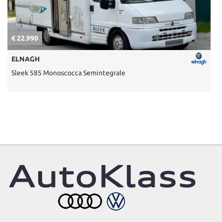
€ 22.990
€
ELNAGH
Sleek 585 Monoscocca Semintegrale
U