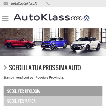
info@autoklass.it
HOME
LISTA VEICOLI
ACQUISTIAMO USATO
ASSISTENZA
CONTATTI
SCEGLI LA TUA PROSSIMA AUTO
NEWS
Siamo rivenditori per Foggia e Provincia.
NEWS
SCEGLI PER TIPOLOGIA
SCEGLI PER MARCA
AREA COMMERCIANTI