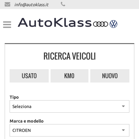
info@autoklass.it
HOME
LISTA VEICOLI
ACQUISTIAMO USATO
RICERCA VEICOLI
ASSISTENZA
USATO
KM0
NUOVO
CONTATTI
Tipo
NEWS
NEWS
Marca e modello
AREA COMMERCIANTI