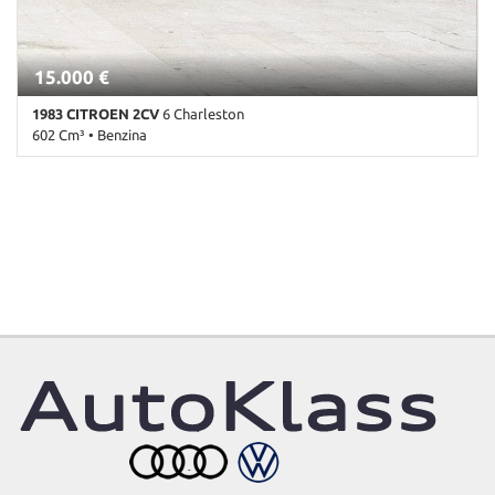
15.000 €
1983 CITROEN 2CV
6 Charleston
602 Cm³ • Benzina
24.000 Km • Cambio Manuale (4) • Bordeaux pastello • 4 Porte