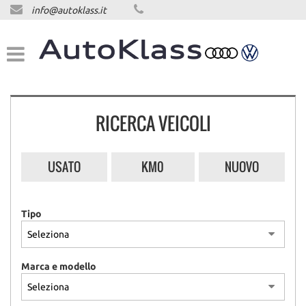
info@autoklass.it
HOME
LISTA VEICOLI
ACQUISTIAMO USATO
RICERCA VEICOLI
ASSISTENZA
USATO
KM0
NUOVO
CONTATTI
Tipo
NEWS
NEWS
Marca e modello
AREA COMMERCIANTI