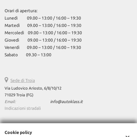
Luci diurne LED • Monitoraggio pressione pneumatici • MP3 • Park
Distance Control • Pneumatici estivi • Portapacchi • Range
Orari di apertura:
extender • Ricarica bidirezionale • Riconoscimento dei segnali
Lunedì 09.00 – 13:00 / 16:00 – 19:30
stradali • Ruota di riserva • Sedile passeggero ribaltabile • Sedile
Martedì 09.00 – 13:00 / 16:00 – 19:30
posteriore sdoppiato • Sensore di luce • Sensore di pioggia •
Mercoledì 09.00 – 13:00 / 16:00 – 19:30
Sensore pioggia • Sensori di parcheggio posteriori • Servosterzo •
Sistema di avviso di distanza • Sistema di chiamata d'emergenza •
Giovedì 09.00 – 13:00 / 16:00 – 19:30
Navigatore satellitare • Sistema di riconoscimento della
Venerdì 09.00 – 13:00 / 16:00 – 19:30
stanchezza • Ski bag • Sound system • Specchietti laterali elettrici •
Sabato 09.30 – 13:00
Specchietto retrovisore con funzione antiabbagliamento • Spoiler
• Start/Stop Automatico • Streaming musicale integrato •
Supporto lombare • Touch screen • USB • Vivavoce • Volante in
pelle • Volante multifunzione • Volante Multifunzioni
Sede di Troia
Via Ludovico Ariosto, 6/8/10/12
71029 Troia (FG)
Email:
info@autoklass.it
Indicazioni stradali
Dati fiscali:
Cookie policy
AutoKlass Srls