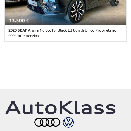
13.500 €
2020 SEAT Arona
1.0 EcoTSI Black Edition di Unico Proprietario
999 Cm³ • Benzina
96.000 Km • Cambio Manuale (5) • Nero perlato • 5 Porte • ABS •
Adaptive Cruise Control • Airbag • Airbag laterali • Airbag
Passeggero • Airbag posteriore • Airbag testa • Alzacristalli
elettrici • Android Auto • Antifurto • Apple CarPlay • Assistente
abbaglianti • Autoradio • Autoradio digitale • Bluetooth •
Boardcomputer • Bracciolo • Carica per smartphone a induzione •
Cerchi in lega • Cerchi in lega da 18 • Certificato della batteria •
Chiamata automatica per emergenze • Chiusura centralizzata •
Chiusura centralizzata telecomandata • Climatizzatore •
Climatizzatore automatico, 2 zone • Controllo automatico clima •
Controllo elettronico della corsia • Controllo trazione • Controllo
vocale • Cronologia tagliandi • Cruise Control • ESP • Fari di
profondità antiabbagliamento • Fari direzionali • Fari full-LED • Fari
LED • Fari Xenon • Fendinebbia • Frenata d'emergenza assistita •
Hill holder • Hotspot Wi-Fi • Immobilizzatore elettronico • Isofix •
Lettore CD • Limitatore di velocità • Luce d'ambiente • Luci diurne •