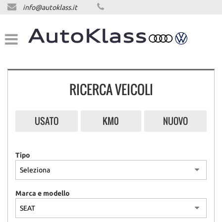
info@autoklass.it
HOME
LISTA VEICOLI
ACQUISTIAMO USATO
RICERCA VEICOLI
ASSISTENZA
USATO
KM0
NUOVO
CONTATTI
Tipo
NEWS
NEWS
Marca e modello
AREA COMMERCIANTI