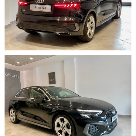
* ABS, EBV (Ripartitore elettronico della forza frenante)
* Airbag laterali anteriori integrati negli schienali dei sedili
* Airbag per la testa
* Appoggiatesta anteriori (2) e posteriori (3) regolabili
* Appoggiatesta posteriori (3 unità)
* MMI Radio Plus
* Lane departure warning (disp. di assistenza per mantenimento
di corsia)
* Interfaccia Bluetooth
* Appoggiabraccia centrale anteriore
* Cambio S tronic
* Chiusura centralizzata con telecomando
* Audi connect navigation & infotainment
* EDS (Dispositivo antislittamento in partenza)
* Audi pre sense front
* Immobilizzatore elettronico
* Pretensionatore cinture
* Ricezione Radio digitale (DAB)
* Fari Full Led Posteriori
N.B. Nonostante il nostro impegno per garantire l’accuratezza
delle informazioni sulla vettura, la dotazione tecnica e gli