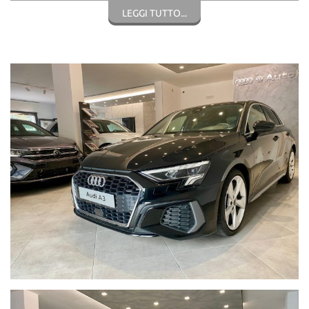
* ID 4011 Colore Nero Mito Perlato
LEGGI TUTTO...
* Business Pack
* Audi virtual cockpit plus
* Cerchi in lega R18" design a 5 razze dinamiche
* Versione S-Line
* Proiettori full LED con gruppo ottici posteriori LED
* Telecamera per il parcheggio posteriore (con sistema di
ausilio al parcheggio)
* Interni look Alluminio
* Park Assistance (Si Parcheggia da sola)
* Sistema di navigazione MMI plus con MMI touch
* Audi smartphone interface
* Sistema di regolazione automatica della velocità ACC
* Cristalli posteriori e lunotto oscurati
* Climatizzatore automatico comfort due zone
* Airbag fullsize per conducente e passeggero
* Alzacristalli elettrici ant. e post. con funzione attivaz. a
pressione
* Lane Assistance con mantenimento della corsia
* Assistente agli ostacoli con assistente alla svolta (turn
assist)
* Attacchi Isofix con Top Tether per i sedili esterni della panca