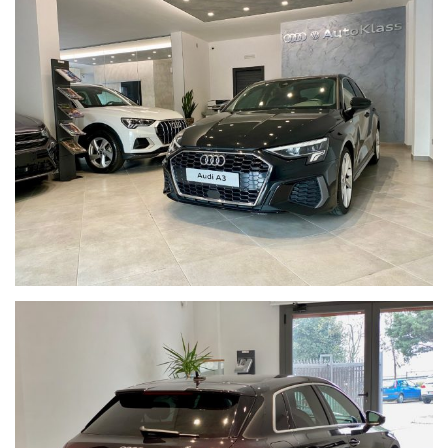
posteriore
* Attrezzi di bordo
* Battitacchi anteriori con inserto in alluminio
* Chiamata di emergenza e assistenza con Audi connect
Remote & Control
* Cielo dell'abitacolo in grigio acciaio
* Disattivazione airbag lato passeggero
* Freno di stazionamento elettromeccanico
* Indicatore perdita pressione pneumatici
* Kit riparazione pneumatici
* Materiale pronto soccorso con triangolo di emergenza
* Pacchetto esterno lucido
* Parabrezza con isolamento acustico
* Prese USB (2) al posteriore, posizionate dietro al bracciolo
centrale
* Rivestimento in tessuto Index
* Schienale del sedile posteriore ribaltabile
* Sedili anteriori regolabili manualmente
* Sensore pioggia/luci
* Specchietti retrovisivi est., regolabili, ripiegabili, riscaldabili
elettr., il destro con funz cordolo
* Specchietto retrov. interno schermabile
* Volante multifunzione plus in pelle a 3 razze con bilancieri