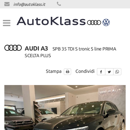
info@autoklass.it
HOME
LISTA VEICOLI
ACQUISTIAMO USATO
AUDI A3
SPB 35 TDI S tronic S line PRIMA
SCELTA PLUS
ASSISTENZA
Stampa
Condividi
CONTATTI
NEWS
NEWS
AREA COMMERCIANTI