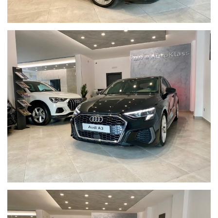
accessori indicati nella presente scheda potrebbero non
coincidere con l’effettivo equipaggiamento, a causa della non
uniformità dei dati pubblicati dai diversi portali. Vi invitiamo
pertanto a verificare di persona, via telefono o via mail le
caratteristiche dello specifico veicolo. Eventuali incongruenze
tra le caratteristiche presentate nella scheda descrittiva e le
effettive dotazioni non sono imputabili alla volontà della
AutoKlass e non costituiscono in alcun modo un vincolo
contrattuale per il venditore