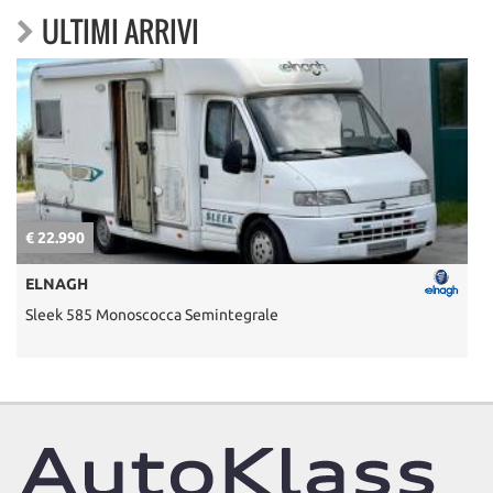
ULTIMI ARRIVI
€ 22.990
€
ELNAGH
Sleek 585 Monoscocca Semintegrale
U