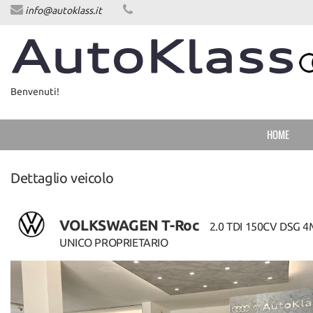
info@autoklass.it
HOME
LISTA VEICOLI
Benvenuti!
ACQUISTIAMO USATO
HOME
ASSISTENZA
Dettaglio veicolo
CONTATTI
VOLKSWAGEN T-Roc
NEWS
2.0 TDI 150CV DSG 
UNICO PROPRIETARIO
NEWS
AREA COMMERCIANTI