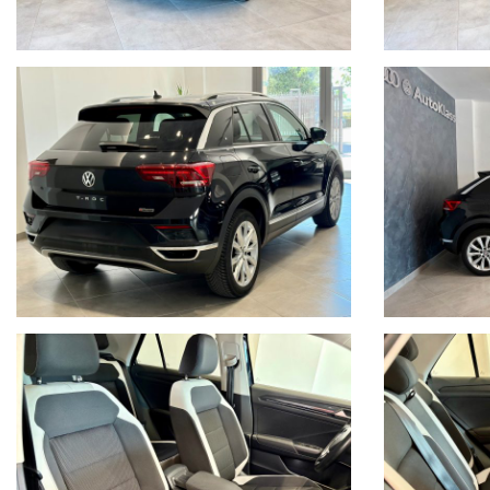
- Fari Full Led
- Luci diurne con fari posteriori a Led
- Ausilio al parcheggio Anteriore e Posteriore Grafico
- Telecamera Rear View
- Specchi Retrov elettrici e ripiegabili elettricamente
- App Connect con Navigatore multimediale
-
Telefono Bluetooth
- Sistema di Navigazione Satellitare Cartografico
- Cambio Automatico a 7 Rapporti
- Mancorren
ti al Tetto Cromati
- Cristalli Posteriori Oscurati
- Pacchetto Esterno Lucido
- Sensore Pioggia/Luci
Visionabile in sede con possibilità di effettuare un TEST DRIVE ap
Modalità di pagamento flessibili con Finanziamenti o Leasing studia
N.B. Nonostante il nostro impegno per garantire l’accuratezza dell
l’effettivo equipaggiamento, a causa della non uniformità dei dati p
veicolo. Eventuali incongruenze tra le caratteristiche presentate 
vincolo contrattuale per il venditore