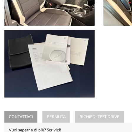
Ulteriori informazioni al N. 347-2129641
CONTATTACI
PERMUTA
RICHIEDI TEST DRIVE
Vuoi saperne di più? Scrivici!