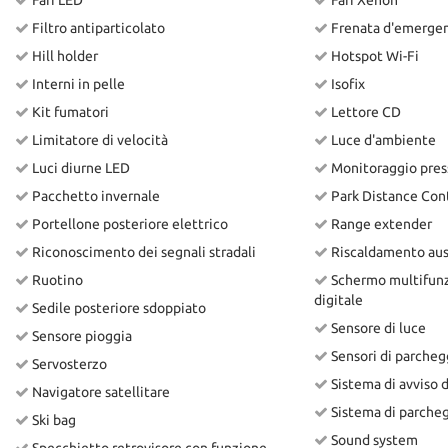
Fari LED
Fari Xenon
Filtro antiparticolato
Frenata d'emergenz
Hill holder
Hotspot Wi-Fi
Interni in pelle
Isofix
Kit fumatori
Lettore CD
Limitatore di velocità
Luce d'ambiente
Luci diurne LED
Monitoraggio pres
Pacchetto invernale
Park Distance Con
Portellone posteriore elettrico
Range extender
Riconoscimento dei segnali stradali
Riscaldamento ausi
Ruotino
Schermo multifun
digitale
Sedile posteriore sdoppiato
Sensore di luce
Sensore pioggia
Sensori di parchegg
Servosterzo
Sistema di avviso d
Navigatore satellitare
Sistema di parche
Ski bag
Sound system