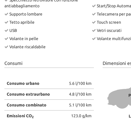
Specchietto retrovisore con funzione
antiabbagliamento
Start/Stop Automa
Supporto lombare
Telecamera per par
Tetto apribile
Touch screen
USB
Vetri oscurati
Volante in pelle
Volante multifunz
Volante riscaldabile
Consumi
Dimensioni e
Consumo urbano
5.6 l/100 km
Consumo extraurbano
4.8 l/100 km
P
Consumo combinato
5.1 l/100 km
Emissioni CO
123.0 g/km
L
2