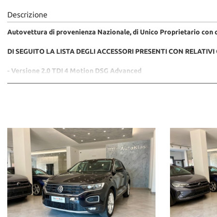
Descrizione
Autovettura di provenienza Nazionale, di Unico Proprietario con 
DI SEGUITO LA LISTA DEGLI ACCESSORI PRESENTI CON RELATIVI 
- Versione 2.0 TDI 4 Motion DSG Advanced
- Colore Nero Perla
- PJ6 Cerchi in lega da 18 Pollici
- PF1 Adaptive Cruise Control e Front Assistance
- PAL Bracciolo Anteriore Centrale
- W99 Design Pack
- PFA Lane Assistance Mantenim di corsia
- 1S1 Martinetto e Attrezzi di Bordo
- 6YD Mirror Pack
- PLA Pacchetto Luce e Visibilità
- ZEX Radio composition media DAB
- PRC Ruota di scorta
- PU2 Volante multifunzione in pelle
- 9WX Volkswagen media Control
- YOI We Connect Go
- 9SO Virtual Cockpit