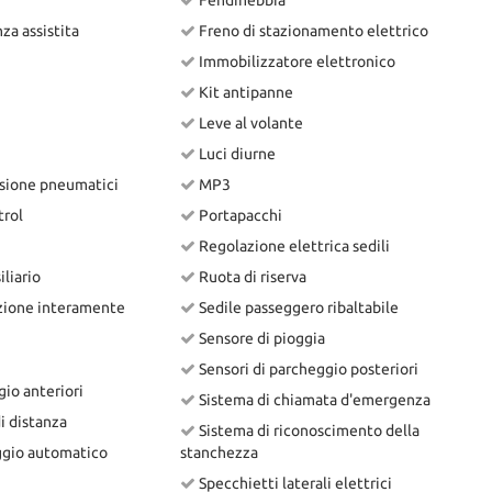
Fendinebbia
a assistita
Freno di stazionamento elettrico
Immobilizzatore elettronico
Kit antipanne
Leve al volante
Luci diurne
sione pneumatici
MP3
trol
Portapacchi
Regolazione elettrica sedili
liario
Ruota di riserva
zione interamente
Sedile passeggero ribaltabile
Sensore di pioggia
Sensori di parcheggio posteriori
io anteriori
Sistema di chiamata d'emergenza
i distanza
Sistema di riconoscimento della
ggio automatico
stanchezza
Specchietti laterali elettrici