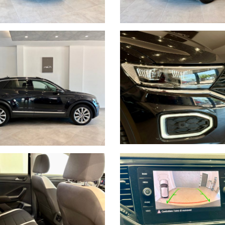
profondito.
ti sulle reali esigenze del cliente proposti da Consulenti altamente q
e informazioni sulla vettura, la dotazione tecnica e gli accessori in
ubblicati dai diversi portali. Vi invitiamo pertanto a verificare di pe
nella scheda descrittiva e le effettive dotazioni non sono imputabili