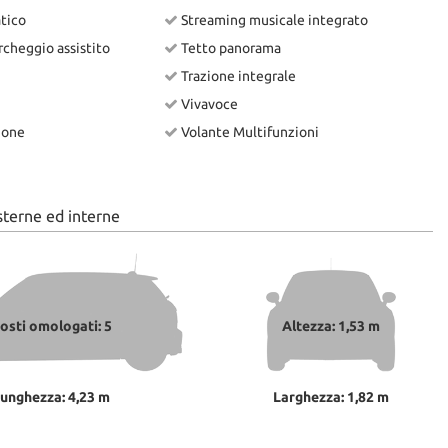
tico
Streaming musicale integrato
cheggio assistito
Tetto panorama
Trazione integrale
Vivavoce
ione
Volante Multifunzioni
sterne ed interne
osti omologati: 5
Altezza: 1,53 m
unghezza: 4,23 m
Larghezza: 1,82 m