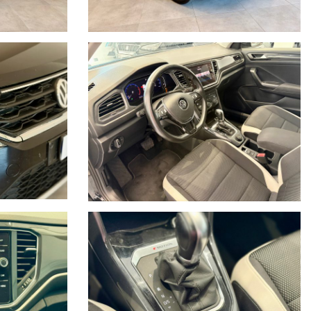
ualificati.
dicati nella presente scheda potrebbero non coincidere con
rsona, via telefono o via mail le caratteristiche dello specifico
 alla volontà della AutoKlass e non costituiscono in alcun modo un