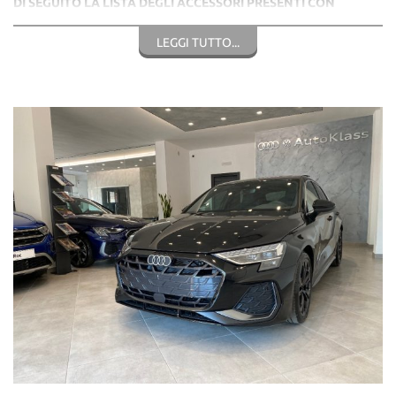
DI SEGUITO LA LISTA DEGLI ACCESSORI PRESENTI CON
RELATIVI CODICI:
LEGGI TUTTO...
- Versione 35 TDI 110KW(150CV) S-TRONIC
- 0E0E Nero Mythos Perlato
- EA5 Audi Extended Warranty 2 Anni
- U 35 Cerchi in lega Audi Sport, design a 5 razze doppie Y
- 1S1 Martinetto
- QQ3 Pacchetto luci ambiente pro
- PXC Proiettori Audi Matrix inc Gruppi ottici posteriori
- 1G9 Ruotino di scorta
- 9VS Sonos 3D Premium Souns System
- 5J5 Spoiler posteriore in Carbonio
- 3FB Tetto Panoramico Apribile in Cristallo
- QL5 Vetri Posteriori e Lunotto Oscurati
- 2PK Volante Multifunzione Plus In Pelle 3 Razze appiattito
- Volante con Bilancieri.
* Siamo a Vostra Completa disposizione per ulteriori
informazioni al N Diretto: 347-2129641