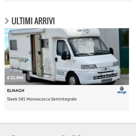
ULTIMI ARRIVI
€ 22.990
€
ELNAGH
Sleek 585 Monoscocca Semintegrale
U