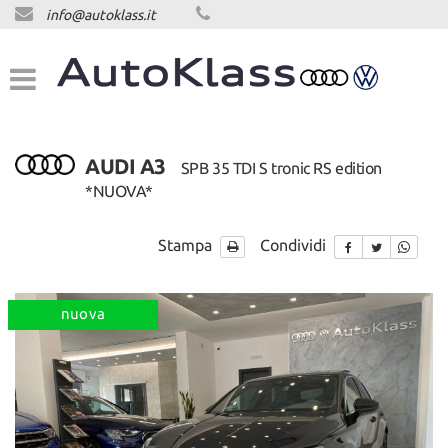
info@autoklass.it
HOME
LISTA VEICOLI
ACQUISTIAMO USATO
AUDI A3
SPB 35 TDI S tronic RS edition
*NUOVA*
ASSISTENZA
Stampa
Condividi
CONTATTI
nuova
NEWS
NEWS
AREA COMMERCIANTI