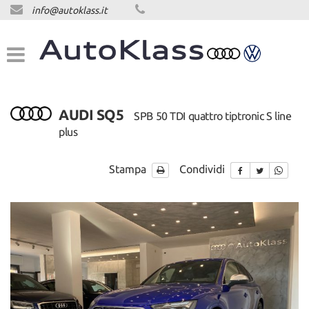
info@autoklass.it
HOME
LISTA VEICOLI
ACQUISTIAMO USATO
AUDI SQ5
SPB 50 TDI quattro tiptronic S line
plus
ASSISTENZA
Stampa
Condividi
CONTATTI
NEWS
NEWS
AREA COMMERCIANTI