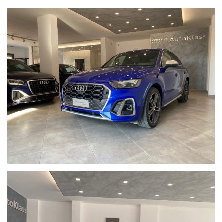
plus con MMI touch
- Specchi retrovisori fotosensibili e ripiegabili elettricamente
- Audi Sound System, Audi Phone box light, Audi Application
Store e smartphone interface
- Climatizzatore Deluxe a 3 zone
- Portellone vano bagagli ad apertura e chiusura elettrica
- Adaptive Cruise Control
- Retrocamera posteriore
- Park assistance Plus
- Tetto Panoramico apribile elettricamente in cristallo
- Calotte degli specchietti retrovisori esterni in alluminio
satinato
- Vetri oscurati per lunotto, cristalli delle portiere posteriori
- Pinze freno con logo "S"
- Sedili riscaldabili
- Chiave comfort con sbloccaggio del bagagliaio gestito
mediante sensori, Audi connect key
- Proiettori Matrix LED, Luci posteriori OLED digitali con
indicatori di direzione dinamici posteriori
- Lane departure warning con emergency assist, Sistema di
sicurezza proattiva degli occupanti: anteriore, posteriore,
laterale Airbag laterali anteriori e posteriori con sistema di