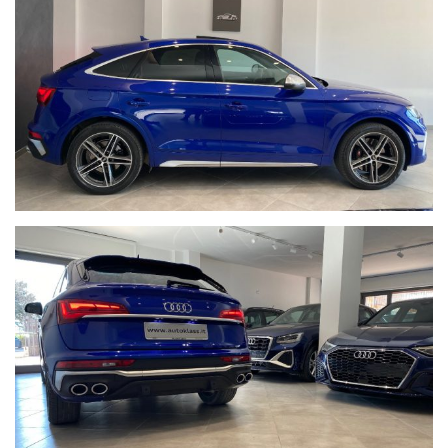
airbag per la testa e airbag centrale
anteriore
- Adaptive cruise assist plus
- Cerchi in lega da 20" Audi Sport con design a 5 razze doppie a
Y, grigio seta opaco, finitura tornita a specchio
- Pacchetto interni S con sedili sportivi in pelle Milano nera
- Pacchetto luci ambiente pro con luce d'interazione,
ventilazione sedili anteriori.
N.B. Nonostante il nostro impegno per garantire l’accuratezza
delle informazioni sulla vettura, la dotazione tecnica e gli
accessori indicati nella presente scheda potrebbero non
coincidere con l’effettivo equipaggiamento, a causa della non
uniformità dei dati pubblicati dai diversi portali. Vi invitiamo
pertanto a verificare di persona, via telefono o via mail le
caratteristiche dello specifico veicolo. Eventuali incongruenze
tra le caratteristiche presentate nella scheda descrittiva e le
effettive dotazioni non sono imputabili alla volontà della
AutoKlass e non costituiscono in alcun modo un vincolo
contrattuale per il venditore