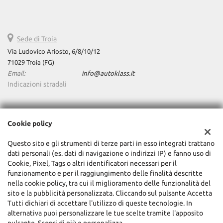
Sede di Troia
Via Ludovico Ariosto, 6/8/10/12
71029 Troia (FG)
Email:
info@autoklass.it
Indicazioni stradali
Dati fiscali:
Cookie policy
AutoKlass Srls
Via Ravenna, 98 - Pescara
Questo sito e gli strumenti di terze parti in esso integrati trattano
C.F/P.IVA:
02365460688
dati personali (es. dati di navigazione o indirizzi IP) e fanno uso di
Registro delle imprese:
PE
Cookie, Pixel, Tags o altri identificatori necessari per il
funzionamento e per il raggiungimento delle finalità descritte
nella cookie policy, tra cui il miglioramento delle funzionalità del
sito e la pubblicità personalizzata. Cliccando sul pulsante Accetta
Tutti dichiari di accettare l'utilizzo di queste tecnologie. In
alternativa puoi personalizzare le tue scelte tramite l'apposito