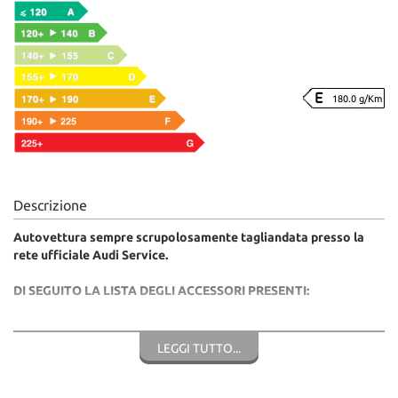
180.0 g/Km
Descrizione
Autovettura sempre scrupolosamente tagliandata presso la
rete ufficiale Audi Service.
DI SEGUITO LA LISTA DEGLI ACCESSORI PRESENTI:
- Colore Blu Ultra perlato
- Trazione integrale Quattro, cambio automatico sequenziale,
LEGGI TUTTO...
- Allestimento Sport Attitude con Display OLED panoramico
(14,5’’)
- Audi MMI experience Plus con Sistema di navigazione MMI