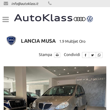
info@autoklass.it
HOME
LISTA VEICOLI
ACQUISTIAMO USATO
LANCIA MUSA
1.9 Multijet Oro
ASSISTENZA
Stampa
Condividi
CONTATTI
NEWS
NEWS
AREA COMMERCIANTI