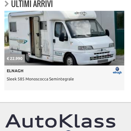
ULTIMI ARRIVI
€ 22.990
€
ELNAGH
Sleek 585 Monoscocca Semintegrale
U