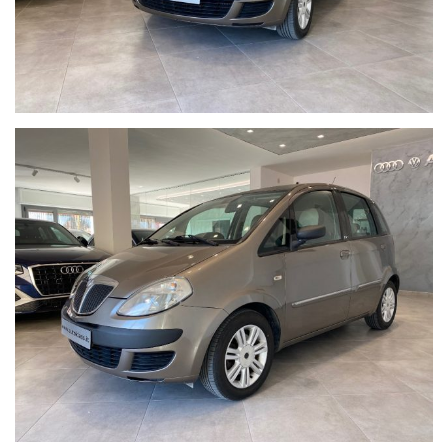
- Fari Led
- Telefono Bluetoth
- Bollo Pagato per l'anno in corso
Visionabile in sede con possibilità di effettuare un TEST DRIVE
approfondito.
Modalità di pagamento flessibili con Finanziamenti o Leasing
studiati sulle reali esigenze del cliente proposti da Consulenti
altamente qualificati.
Ulteriori informazioni al N. 347-2129641