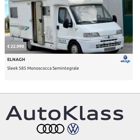
€ 22.990
€
ELNAGH
Sleek 585 Monoscocca Semintegrale
U