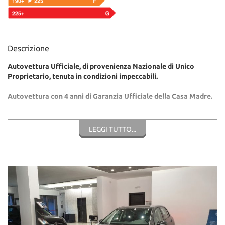
Descrizione
Autovettura Ufficiale, di provenienza Nazionale di Unico
Proprietario, tenuta in condizioni impeccabili.
Autovettura con 4 anni di Garanzia Ufficiale della Casa Madre.
DI SEGUITO LA LISTA DEGLI ACCESSORI PRESENTI:
LEGGI TUTTO...
- Colore 5K5K Grigio Urano
- PG4 Adaptive Cruise Control e Front Assistance con riconosc
pedoni e segnali stradali
- RBF Sistema di Navigazione satellitare Discover Media con
Voice Control
- YOR Ready for we Connect e We Connect Plus
- 7Y1 Side Assistance - Assistente di Cambio Corsia
- 9WX App Connect
- PH2 Climatizzatore Automatico Bi-zona Air Care