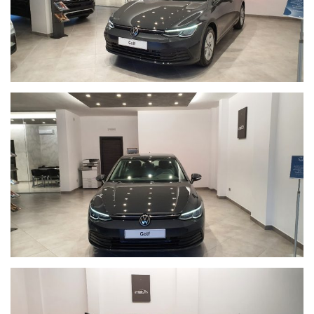
- 4I3 Keyless - Sistema di apertura/Chiusura e avviamento
senza chiavi
- 7X2 Park Pilot-Sensori di parcheggio anteriori e posteriori
- FVR Volante Multifunzione in pelle
- EA5 Volkswagen Extratime 2 anni fino ad 80.000 KM
Visionabile in sede con possibilità di effettuare un TEST DRIVE
approfondito.
Modalità di pagamento flessibili con Finanziamenti o Leasing
studiati sulle reali esigenze del cliente proposti da Consulenti
altamente qualificati.
N.B. Nonostante il nostro impegno per garantire l’accuratezza
delle informazioni sulla vettura, la dotazione tecnica e gli
accessori indicati nella presente scheda potrebbero non
coincidere con l’effettivo equipaggiamento, a causa della non
uniformità dei dati pubblicati dai diversi portali. Vi invitiamo
pertanto a verificare di persona, via telefono o via mail le
caratteristiche dello specifico veicolo. Eventuali incongruenze
tra le caratteristiche presentate nella scheda descrittiva e le
effettive dotazioni non sono imputabili alla volontà della
AutoKlass e non costituiscono in alcun modo un vincolo
contrattuale per il venditore