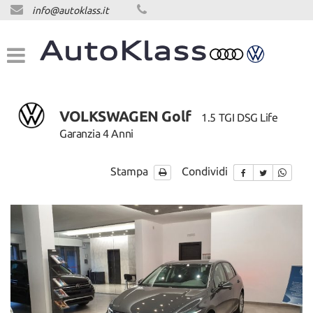
info@autoklass.it
HOME
LISTA VEICOLI
ACQUISTIAMO USATO
VOLKSWAGEN Golf
1.5 TGI DSG Life
Garanzia 4 Anni
ASSISTENZA
Stampa
Condividi
CONTATTI
NEWS
NEWS
AREA COMMERCIANTI