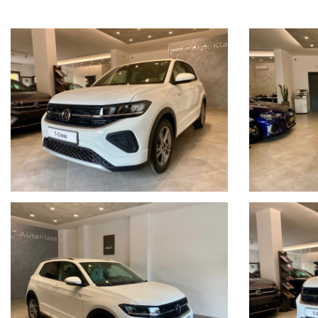
- QV3 Ricezione Radio Digitale
- ACC Adaptive Cruise Control con Front Assistance
- 5W5W Colore Smoky Grey Metallizzato
- SWJ App Connect con funzione Wireless, per Apple e Android
- 1S1 Attrezzi di Bordo
- 4I3 Keyless Entry & Go
- PF3 IQ Drive Pack
- 0Q0Q Colore Pure White
- PJK Cerchi in lega Manila 6,5J X 17 Black con superf diamantat
- 9AK Climatronic a 2 zone Air Care
- 7X2 Park Pilot - Sensori di parcheggio anteriori e posteriori
- RBB Radio Ready 2 Discover
- YOR Ready for we connect e we connect plus
- 1G6 Ruota di scorta in acciaio di dim ridotte 6J X 16
- PES Sistema protettivo passeggeri pro-attivo
- W18 Tech Pack
- 9ZV Telefonia Comfort, senza collegamento per antenna estern
- KA1Videocamera per retromarcia Rear View
- EA5 Volkswagen Extratime 2 Anni
*** VARI COLORI DISPONIBILI ***