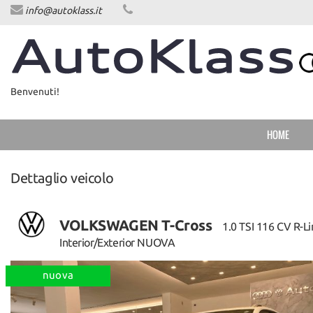
info@autoklass.it
HOME
LISTA VEICOLI
Benvenuti!
ACQUISTIAMO USATO
HOME
ASSISTENZA
Dettaglio veicolo
CONTATTI
VOLKSWAGEN T-Cross
NEWS
1.0 TSI 116 CV R-L
Interior/Exterior NUOVA
NEWS
nuova
AREA COMMERCIANTI