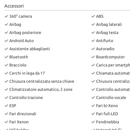
Accessori
360° camera
ABS
Airbag
Airbag laterali
Airbag posteriore
Airbag testa
Android Auto
Antifurto
Assistente abbaglianti
Autoradio
Bluetooth
Boardcomputer
Bracciolo
Carica per smartp
Cerchi in lega da 17
Chiamata automat
Chiusura centralizzata senza chiave
Chiusura centrali
Climatizzatore automatico, 2 zone
Controllo automat
Controllo trazione
Controllo vocale
ESP
Fari bi-Xeno
Fari direzionali
Fari full-LED
Fari Xenon
Fendinebbia