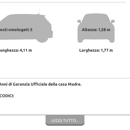
osti omologati: 5
Altezza: 1,58 m
unghezza: 4,11 m
Larghezza: 1,77 m
i di Garanzia Ufficiale della casa Madre.
CODICI:
LEGGI TUTTO...