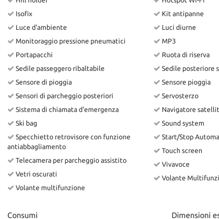
Hill holder
Hotspot Wi-Fi
Isofix
Kit antipanne
Luce d'ambiente
Luci diurne
Monitoraggio pressione pneumatici
MP3
Portapacchi
Ruota di riserva
Sedile passeggero ribaltabile
Sedile posteriore 
Sensore di pioggia
Sensore pioggia
Sensori di parcheggio posteriori
Servosterzo
Sistema di chiamata d'emergenza
Navigatore satelli
Ski bag
Sound system
Specchietto retrovisore con funzione
Start/Stop Automa
antiabbagliamento
Touch screen
Telecamera per parcheggio assistito
Vivavoce
Vetri oscurati
Volante Multifunz
Volante multifunzione
Consumi
Dimensioni e