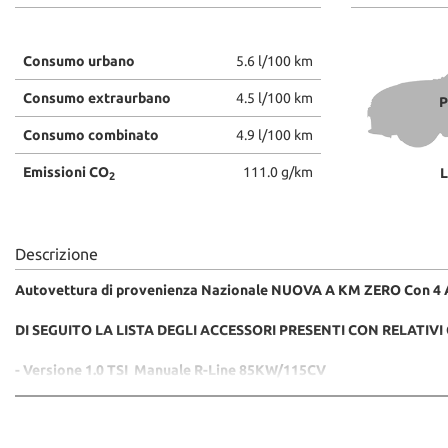
Consumo urbano
5.6 l/100 km
Consumo extraurbano
4.5 l/100 km
P
Consumo combinato
4.9 l/100 km
Emissioni CO
111.0 g/km
L
2
Descrizione
Autovettura di provenienza Nazionale NUOVA A KM ZERO Con 4 Ann
DI SEGUITO LA LISTA DEGLI ACCESSORI PRESENTI CON RELATIVI 
- Versione 1.0 TSI Manuale R-Line 85KW/115CV
- R Line Exterior Pack
- R Line Interior Pack
- 9S0 Digital Cockpit Pro