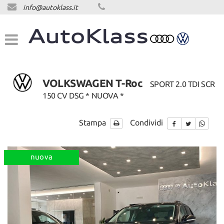
info@autoklass.it
HOME
LISTA VEICOLI
ACQUISTIAMO USATO
VOLKSWAGEN T-Roc
SPORT 2.0 TDI SCR
150 CV DSG * NUOVA *
ASSISTENZA
Stampa
Condividi
CONTATTI
nuova
NEWS
NEWS
AREA COMMERCIANTI