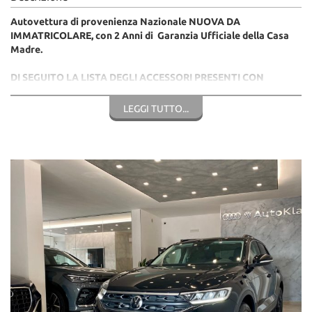
Autovettura di provenienza Nazionale NUOVA DA
IMMATRICOLARE, con 2 Anni di Garanzia Ufficiale della Casa
Madre.
DI SEGUITO LA LISTA DEGLI ACCESSORI PRESENTI CON
RELATIVI CODICI:
LEGGI TUTTO...
- Versione 2.0 TDI SPORT DSG 150CV BMT
- Colore 0E0E Grendill Black Metallizzato
- PJD Cerchi in lega da 18 pollici
- 4KF Cristalli posteriori e Lunotto Oscurati
- Wc1 Driver Assistance Pack
- KA1 Videocamera per Retromarcia
- PF1 Adaptive Cruise Control e Front Assistance
- PAL Bracciolo Anteriore Centrale
- W99 Design Pack
- PFA Lane Assistance Mantenim di corsia
- 1S1 Martinetto e Attrezzi di Bordo
- 6YD Mirror Pack
- PLA Pacchetto Luce e Visibilità
- ZEX Radio composition media DAB