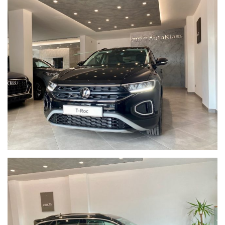
N.B. Nonostante il nostro impegno per garantire l’accuratezza
delle informazioni sulla vettura, la dotazione tecnica e gli
accessori indicati nella presente scheda potrebbero non
coincidere con l’effettivo equipaggiamento, a causa della non
uniformità dei dati pubblicati dai diversi portali. Vi invitiamo
pertanto a verificare di persona, via telefono o via mail le
caratteristiche dello specifico veicolo. Eventuali incongruenze
tra le caratteristiche presentate nella scheda descrittiva e le
effettive dotazioni non sono imputabili alla volontà della
AutoKlass e non costituiscono in alcun modo un vincolo
contrattuale per il venditore
Ulteriori informazioni al N. 347-2129641