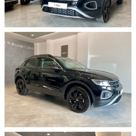
- PRC Ruota di scorta
- PU2 Volante multifunzione in pelle
- 9WX Volkswagen media Control
- YOI We Connect Go
- 9SO Virtual Cockpit
- WPA Park Assistance (si parcheggia da sola)
- Fari Full Led Adattivi con fari posteriori a Led
- Ausilio al parcheggio Anteriore e Posteriore Grafico
- Specchi Retrov elettrici e ripiegabili elettricamente
- App Connect con Navigatore multimediale
-
Telefono Bluetooth
- Sistema di Navigazione Satellitare Cartografico
- Interni in Alcantara Pregiata
- Mancorrenti al Tetto Cromati
- Pacchetto Esterno Lucido
- Sensore Pioggia/Luci
Visionabile in sede con possibilità di effettuare un TEST DRIVE
approfondito.
Modalità di pagamento flessibili con Finanziamenti o Leasing
studiati sulle reali esigenze del cliente proposti da Consulenti
altamente qualificati.