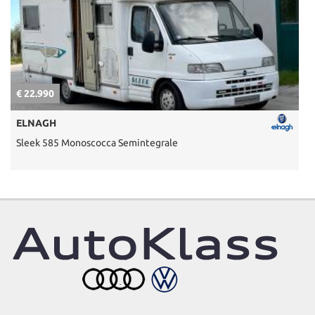
€ 22.990
€
ELNAGH
Sleek 585 Monoscocca Semintegrale
U